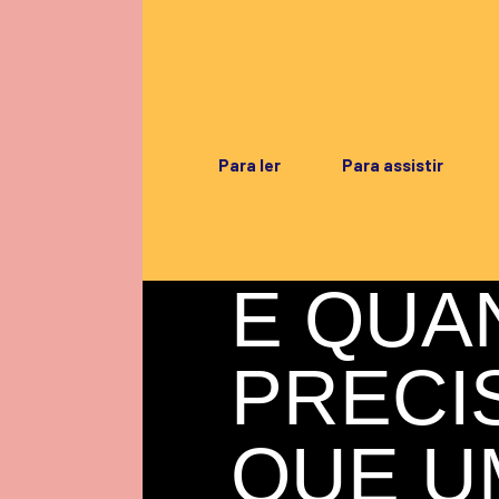
Para ler
Para assistir
E QUA
PRECI
QUE U