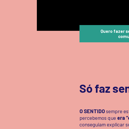
Quero fazer s
comu
Só faz sen
O SENTIDO
sempre est
percebemos que
era “
conseguiam explicar su