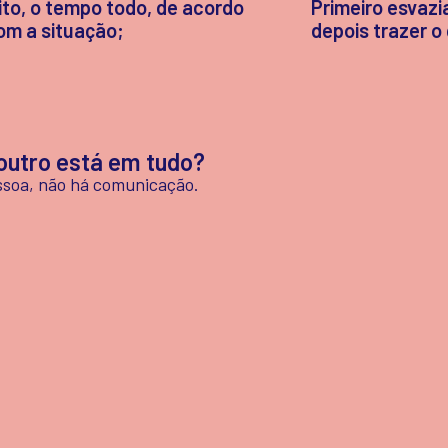
ito, o tempo todo, de acordo
Primeiro esvazi
om a situação;
depois trazer o
outro está em tudo?
essoa, não há comunicação.