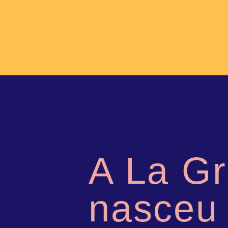
A La Gr
nasceu