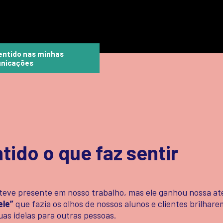
entido nas minhas
nicações
tido o que faz sentir
eve presente em nosso trabalho, mas ele ganhou nossa a
ele”
que fazia os olhos de nossos alunos e clientes brilhar
as ideias para outras pessoas.