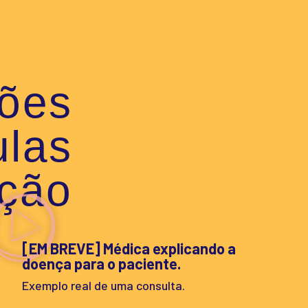
ões
las
ção
[EM BREVE] Médica explicando a
doença para o paciente.
Exemplo real de uma consulta.