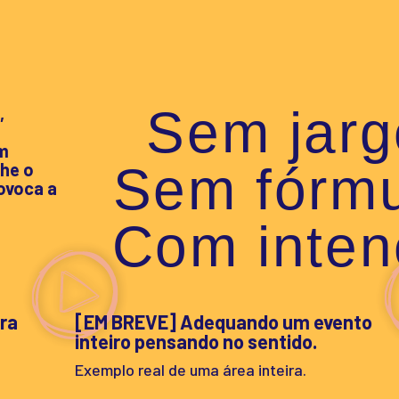
Sem jarg
,
m
Sem fórmu
lhe o
ovoca a
Com inten
ara
[EM BREVE] Adequando um evento
inteiro pensando no sentido.
Exemplo real de uma área inteira.