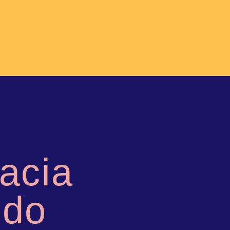
acia
 do