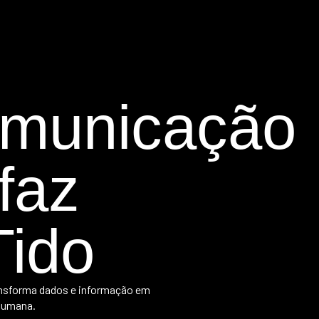
omunicação
faz
Tido
nsforma dados e informação em
humana.