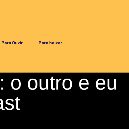
Para Ouvir
Para baixar
: o outro e eu
ast