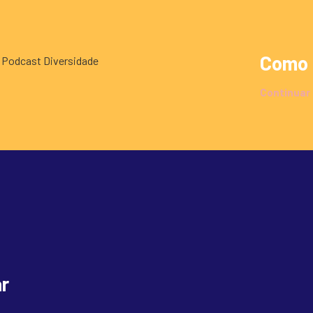
Como 
Continuar
r