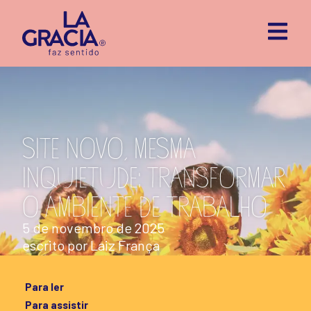
SITE NOVO, MESMA
INQUIETUDE: TRANSFORMAR
O AMBIENTE DE TRABALHO
5 de novembro de 2025
escrito por
Laiz França
Para ler
Para assistir