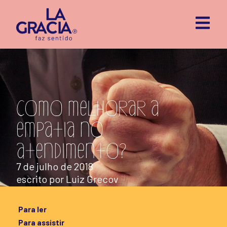
Como melhorar a
empatia no
atendimento?
7 de julho de 2018
escrito por
Luiz Grecov
Para ler
Para assistir