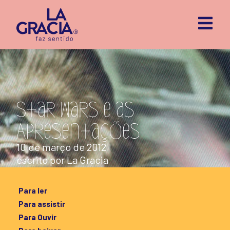
Star Wars e as
Apresentações
10 de março de 2012
escrito por
La Gracia
Para ler
Para assistir
Para Ouvir