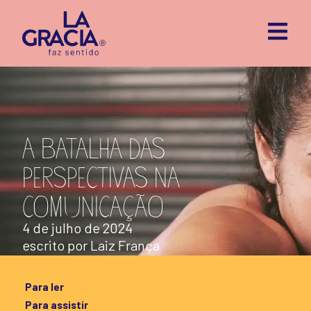
A BATALHA DAS
PERSPECTIVAS NA
COMUNICAÇÃO
4 de julho de 2024
escrito por
Laiz França
Para ler
Para assistir