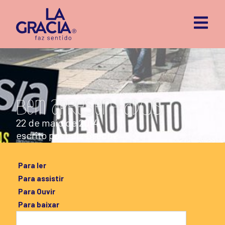
Bem apresentados
22 de maio de 2014
escrito por
Luiz Grecov
Para ler
Para assistir
Para Ouvir
Para baixar