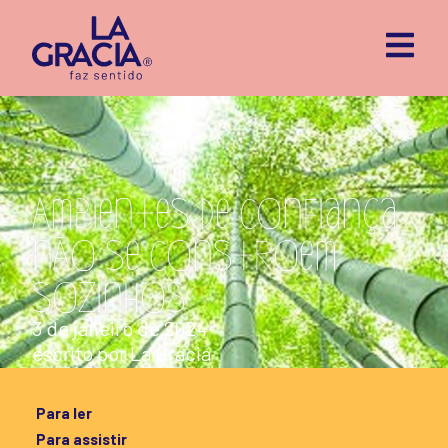
Ambientes de confiança
não se constroem
sozinhos
3 de janeiro de 2024
escrito por
La Gracia
Para ler
Para assistir