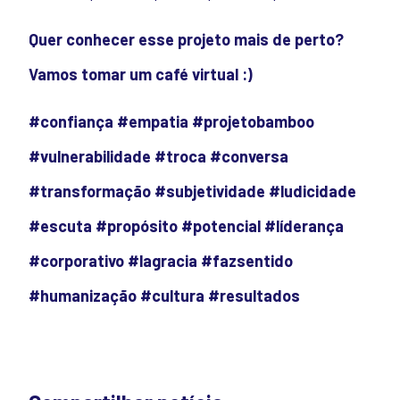
Quer conhecer esse projeto mais de perto?
Vamos tomar um café virtual :)
#confiança
#empatia
#projetobamboo
#vulnerabilidade
#troca
#conversa
#transformação
#subjetividade
#ludicidade
#escuta
#propósito
#potencial
#líderança
#corporativo
#lagracia
#fazsentido
#humanização
#cultura
#resultados