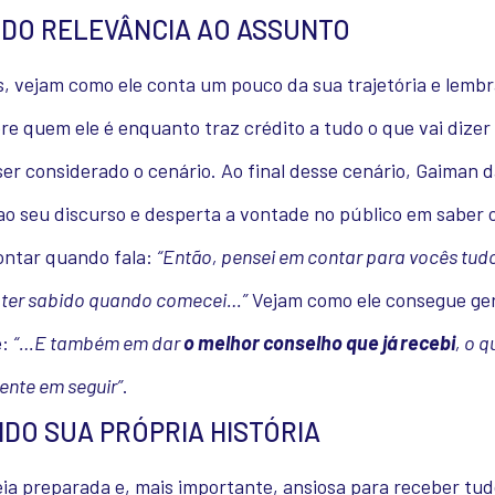
DO RELEVÂNCIA AO ASSUNTO
, vejam como ele conta um pouco da sua trajetória e lembr
re quem ele é enquanto traz crédito a tudo o que vai dizer 
er considerado o cenário. Ao final desse cenário, Gaiman 
ao seu discurso e desperta a vontade no público em saber o
ontar quando fala:
“Então, pensei em contar para vocês tud
e ter sabido quando comecei…”
Vejam como ele consegue ge
e:
“…E também em dar
o melhor conselho que já recebi
, o q
nte em seguir”
.
DO SUA PRÓPRIA HISTÓRIA
ia preparada e, mais importante, ansiosa para receber tud