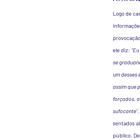
Logo de ca
informaçõe
provocação
ele diz:
“Eu
se graduan
um desses 
assim que 
forçados, a
sufocante”.
sentados al
público. De