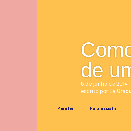
Como 
de um
6 de junho de 2014
escrito por
La Graci
Para ler
Para assistir