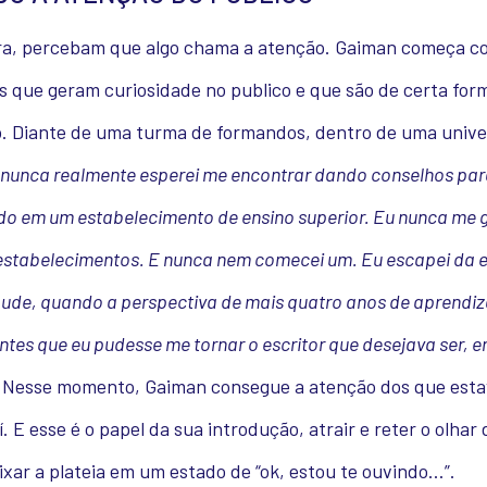
ra, percebam que algo chama a atenção. Gaiman começa c
s que geram curiosidade no publico e que são de certa for
. Diante de uma turma de formandos, dentro de uma unive
 nunca realmente esperei me encontrar dando conselhos pa
do em um estabelecimento de ensino superior. Eu nunca me 
estabelecimentos. E nunca nem comecei um. Eu escapei da 
pude, quando a perspectiva de mais quatro anos de aprendi
ntes que eu pudesse me tornar o escritor que desejava ser, e
Nesse momento, Gaiman consegue a atenção dos que est
í. E esse é o papel da sua introdução, atrair e reter o olhar 
ixar a plateia em um estado de “ok, estou te ouvindo…”.