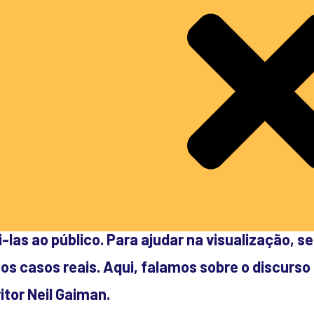
s cursos falamos sobre a importância de pens
ar nossas ideias para conseguirmos, de fato,
-las ao público. Para ajudar na visualização, 
s casos reais. Aqui, falamos sobre o discurso 
itor Neil Gaiman.