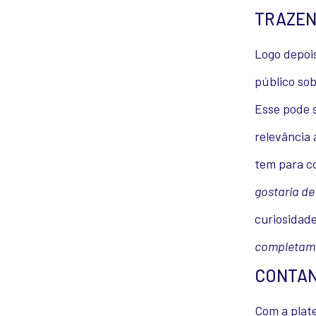
TRAZEN
Logo depois
público sob
Esse pode s
relevância 
tem para c
gostaria d
curiosidad
completame
CONTAN
Com a plate