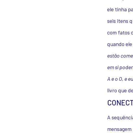
ele tinha p
seis itens 
com fatos d
quando ele
estão comet
em si podem
A e o O, e 
livro que d
CONECT
A sequência
mensagem pr