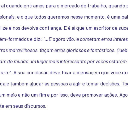
ral quando entramos para o mercado de trabalho, quando
issionais, e o que todos queremos nesse momento, é uma pa
lize e nos devolva confiança. E é aí que um escritor de suc
cém-formados e diz:
“…E agora vão, e cometam erros interes
os maravilhosos, façam erros gloriosos e fantásticos. Que
am do mundo um lugar mais interessante por vocês estarem 
arte”.
A sua conclusão deve fixar a mensagem que você qu
da e também ajudar as pessoas a agir e tomar decisões. T
um meio e não um fim e por isso, deve promover ações. Ago
te em seus discursos.