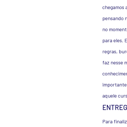
chegamos ao
pensando n
no momento 
para eles. 
regras, bur
faz nesse 
conheciment
importante
aquele cur
ENTREG
Para finali