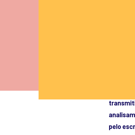
Em nosso
estrutur
transmiti
analisamo
pelo escr