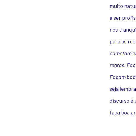
muito natu
a ser prof
nos tranqui
para os re
cometam err
regras. Faç
Façam boa 
seja lembra
discurso é 
faça boa ar