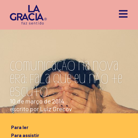
Comunicação na nova
era: fala que eu não te
escuto.
10 de março de 2014
escrito por
Luiz Grecov
Para ler
Para assistir