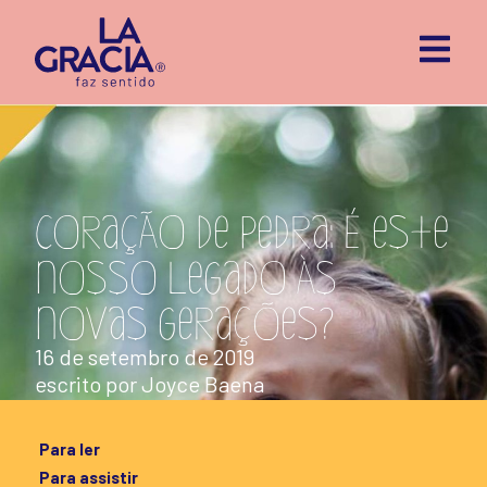
Coração de pedra: é este
nosso legado às
novas gerações?
16 de setembro de 2019
escrito por
Joyce Baena
Para ler
Para assistir