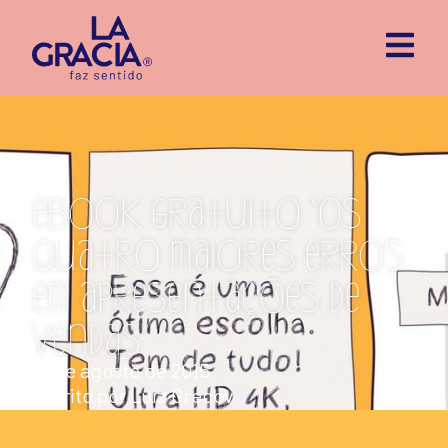
eBook Gratuito “Os
quatro maiores erros
em apresentações de
vendas”
13 de agosto de 2015
escrito por
Luiz Grecov