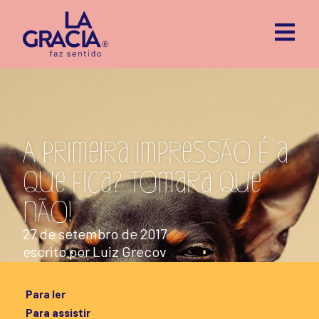
A primeira impressão é a
que fica? Tomara que
não!
27 de setembro de 2017
escrito por
Luiz Grecov
Para ler
Para assistir