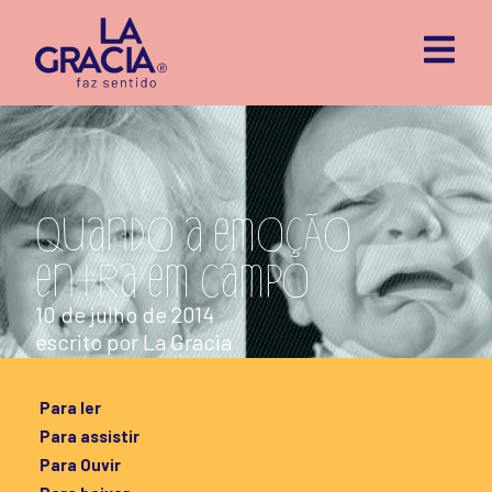
Quando a emoção
entra em campo
10 de julho de 2014
escrito por
La Gracia
Para ler
Para assistir
Para Ouvir