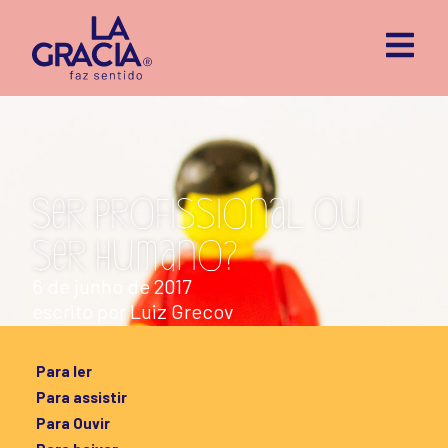
Ser profissional ou
ser humano?
6 de junho de 2017
escrito por
Luiz Grecov
Para ler
Para assistir
Para Ouvir