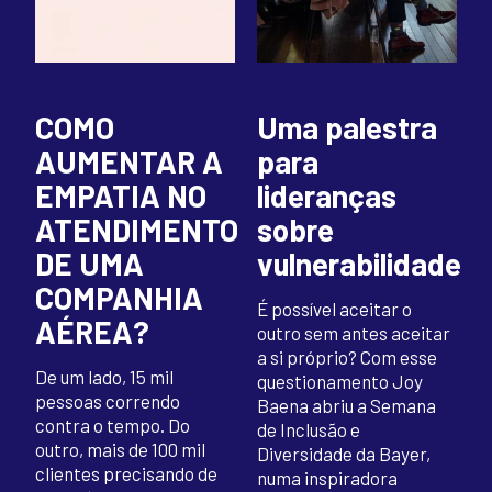
COMO
Uma palestra
AUMENTAR A
para
EMPATIA NO
lideranças
ATENDIMENTO
sobre
DE UMA
vulnerabilidade
COMPANHIA
É possível aceitar o
AÉREA?
outro sem antes aceitar
a si próprio? Com esse
De um lado, 15 mil
questionamento Joy
pessoas correndo
Baena abriu a Semana
contra o tempo. Do
de Inclusão e
outro, mais de 100 mil
Diversidade da Bayer,
clientes precisando de
numa inspiradora