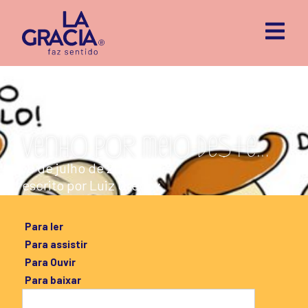
Venho por meio deste…
16 de julho de 2012
escrito por
Luiz Grecov
Para ler
Para assistir
Para Ouvir
Para baixar