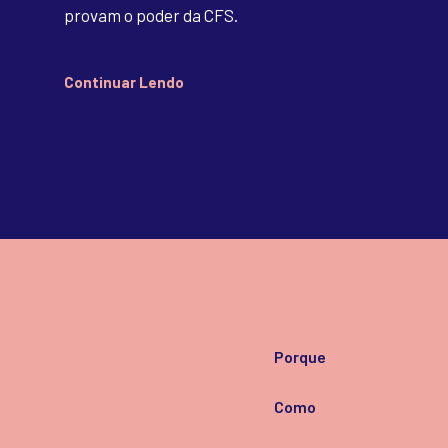
provam o poder da CFS.
Continuar Lendo
Porque
Como