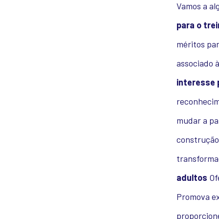
Vamos a al
para o tr
méritos pa
associado 
interesse 
reconhecime
mudar a par
construção 
transforma
adultos
Ofe
Promova exe
proporcione