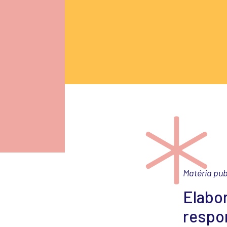
Matéria pub
Elabor
respo