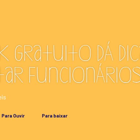
 gratuito dá di
tar funcionário
eis
Para Ouvir
Para baixar