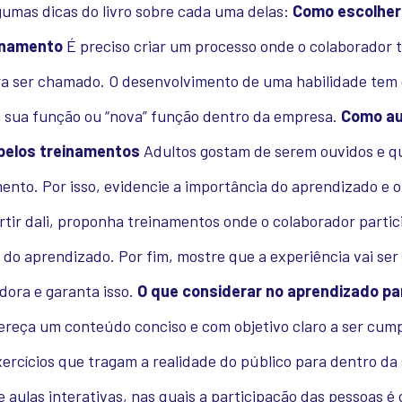
gumas dicas do livro sobre cada uma delas:
Como escolher
einamento
É preciso criar um processo onde o colaborador 
ra ser chamado. O desenvolvimento de uma habilidade tem 
à sua função ou “nova” função dentro da empresa.
Como au
pelos treinamentos
Adultos gostam de serem ouvidos e 
nto. Por isso, evidencie a importância do aprendizado e o
tir dali, proponha treinamentos onde o colaborador partic
do aprendizado. Por fim, mostre que a experiência vai ser 
dora e garanta isso.
O que considerar no aprendizado pa
reça um conteúdo conciso e com objetivo claro a ser cump
rcícios que tragam a realidade do público para dentro da 
 aulas interativas, nas quais a participação das pessoas é 