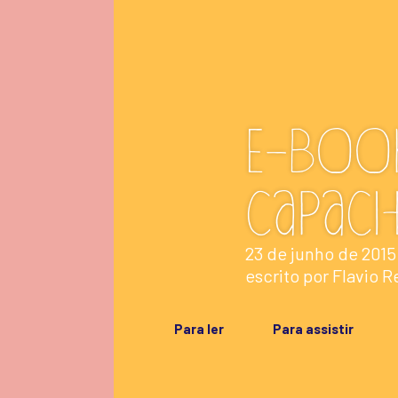
E-book
capaci
23 de junho de 2015
escrito por
Flavio R
Para ler
Para assistir