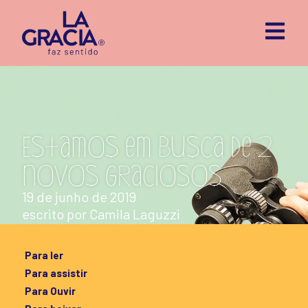
Estamos em busca de 2
novos graciosos
19 de junho de 2019
escrito por
Camila Laguzzi
Para ler
Para assistir
Para Ouvir