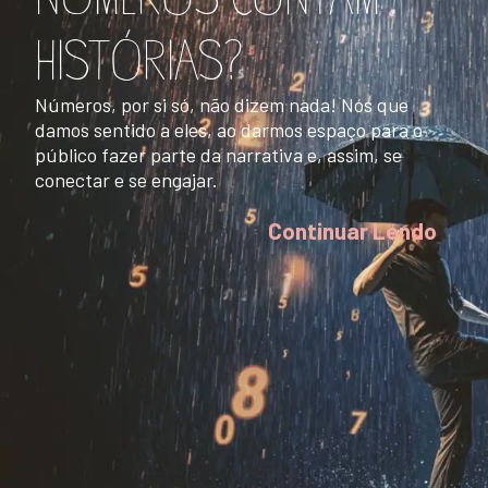
HISTÓRIAS?
Números, por si só, não dizem nada! Nós que
damos sentido a eles, ao darmos espaço para o
público fazer parte da narrativa e, assim, se
conectar e se engajar.
Continuar Lendo