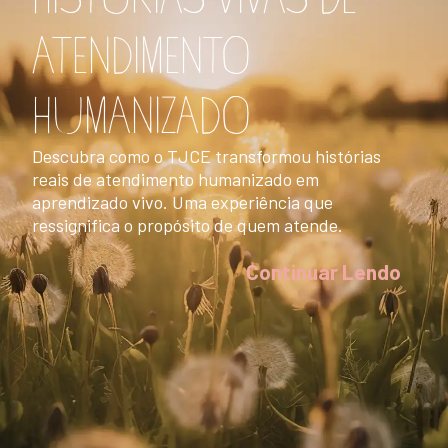
ATENDIMENTO
HUMANIZADO
Descubra como o TJCE transformou histórias
reais de atendimento humanizado em
aprendizado vivo. Uma experiência que
ressignifica o propósito de quem atende.
Continuar Lendo