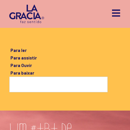
Para ler
Para assistir
Para Ouvir
Para baixar
Um #tbt de